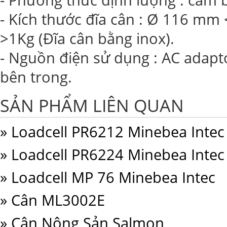
- Kích thước đĩa cân : Ø 116 mm
>1Kg (Đĩa cân bằng inox).
- Nguồn điện sử dụng : AC adapto
bên trong.
SẢN PHẨM LIÊN QUAN
» Loadcell PR6212 Minebea Intec
» Loadcell PR6224 Minebea Intec
» Loadcell MP 76 Minebea Intec
» Cân ML3002E
» Cân Nông Sản Salmon