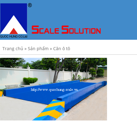
Trang chủ
»
Sản phẩm
»
Cân ô tô