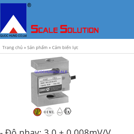
Trang chủ
»
Sản phẩm
»
Cảm biến lực
- Độ nhạy: 3.0 ± 0.008mV/V